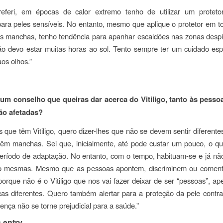
eferi, em épocas de calor extremo tenho de utilizar um proteto
para peles sensíveis. No entanto, mesmo que aplique o protetor em t
nas manchas, tenho tendência para apanhar escaldões nas zonas desp
ão devo estar muitas horas ao sol. Tento sempre ter um cuidado esp
aos olhos.”
gum conselho que queiras dar acerca do Vitiligo, tanto às pesso
ão afetadas?
 que têm Vitiligo, quero dizer-lhes que não se devem sentir diferente
têm manchas. Sei que, inicialmente, até pode custar um pouco, o qu
período de adaptação. No entanto, com o tempo, habituam-se e já nã
o mesmas. Mesmo que as pessoas apontem, discriminem ou comen
porque não é o Vitiligo que nos vai fazer deixar de ser “pessoas”, a
icas diferentes. Quero também alertar para a proteção da pele contra
ença não se torne prejudicial para a saúde.”
 entry