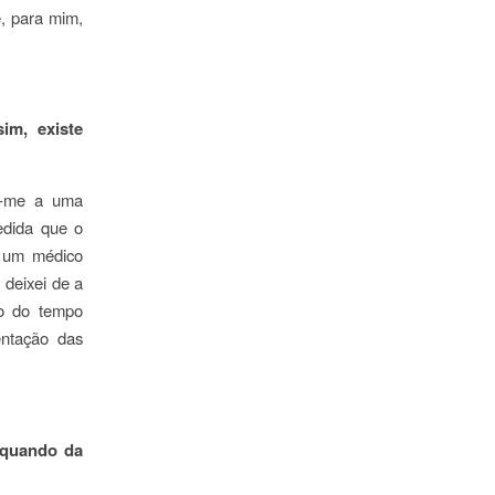
, para mim,
im, existe
r-me a uma
edida que o
a um médico
 deixei de a
go do tempo
entação das
 aquando da