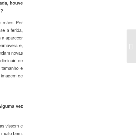
ada, houve
m?
s mãos. Por
se a ferida,
 a aparecer
primavera e,
reciam novas
diminuir de
e tamanho e
a imagem de
Alguma vez
 as vissem e
r muito bem.