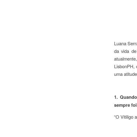
Luana Serr
da vida de
atualmente
LisbonPH, 
uma atitude
1. Quando 
sempre foi
“O Vitiligo