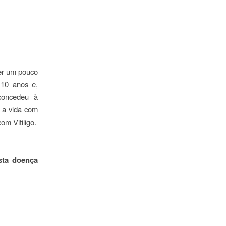
er um pouco
 10 anos e,
 concedeu à
 a vida com
om Vitiligo.
Esta doença