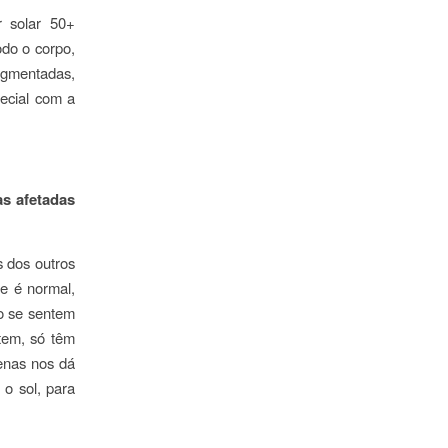
r solar 50+
odo o corpo,
igmentadas,
ecial com a
as afetadas
s dos outros
e é normal,
o se sentem
tem, só têm
penas nos dá
 o sol, para