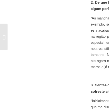
2. De que
algum per
“As mancha
exemplo, se
esta acaba
QUER GANHAR UMA
INSCRIÇÃO GRÁTIS
na região p
NUM CURSO DA
especialmen
TIMU?
noutros sí
tamanho. N
até agora 
marca e já 
3. Sentes
sofreste a
“Inicialmen
que me disc