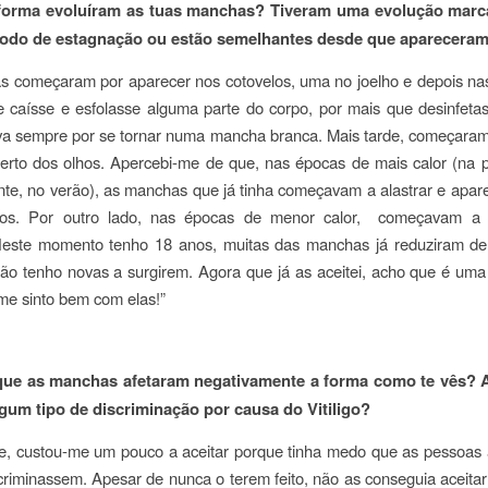
 forma evoluíram as tuas manchas? Tiveram uma evolução marc
íodo de estagnação ou estão semelhantes desde que aparecera
s começaram por aparecer nos cotovelos, uma no joelho e depois na
 caísse e esfolasse alguma parte do corpo, por mais que desinfetas
va sempre por se tornar numa mancha branca. Mais tarde, começaram
erto dos olhos. Apercebi-me de que, nas épocas de mais calor (na 
te, no verão), as manchas que já tinha começavam a alastrar e apa
tios. Por outro lado, nas épocas de menor calor, começavam a 
este momento tenho 18 anos, muitas das manchas já reduziram d
não tenho novas a surgirem. Agora que já as aceitei, acho que é um
me sinto bem com elas!”
 que as manchas afetaram negativamente a forma como te vês? 
lgum tipo de discriminação por causa do Vitiligo?
te, custou-me um pouco a aceitar porque tinha medo que as pessoas
riminassem. Apesar de nunca o terem feito, não as conseguia aceita