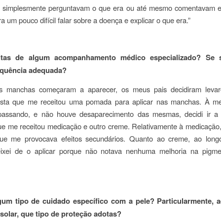
 simplesmente perguntavam o que era ou até mesmo comentavam e
ra um pouco difícil falar sobre a doença e explicar o que era.”
itas de algum acompanhamento médico especializado? Se s
equência adequada?
s manchas começaram a aparecer, os meus pais decidiram leva
ista que me receitou uma pomada para aplicar nas manchas. À m
passando, e não houve desaparecimento das mesmas, decidi ir 
e me receitou medicação e outro creme. Relativamente à medicação,
ue me provocava efeitos secundários. Quanto ao creme, ao lon
xei de o aplicar porque não notava nenhuma melhoria na pigm
gum tipo de cuidado específico com a pele? Particularmente,
solar, que tipo de proteção adotas?