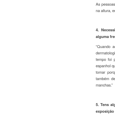
As pessoas
na altura, e
4. Necess
alguma fr
“Quando a
dermatolog
tempo foi 
espanhol qu
tomar porq
também dei
manchas.”
5. Tens al
exposição 