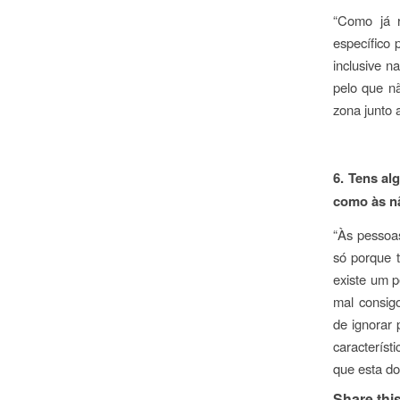
“Como já r
específico 
inclusive 
pelo que n
zona junto 
6. Tens al
como às n
“Às pessoas
só porque 
existe um 
mal consig
de ignorar 
característ
que esta do
Share this