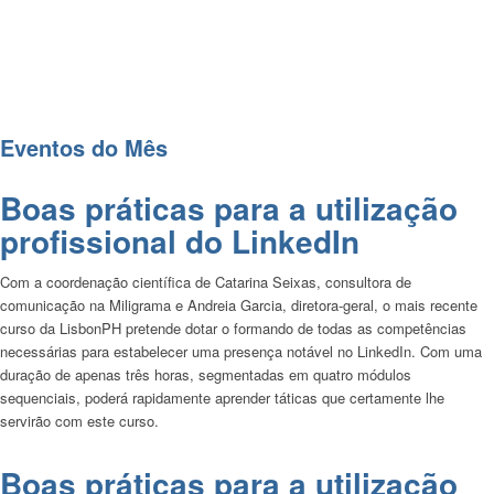
NÓS ORGANIZAMOS!
Eventos presenciais e online creditados pela
Ordem dos Farmacêuticos, com o objetivo de
levar até si uma formação complementar e
fidedigna.
Eventos do Mês
Boas práticas para a utilização
profissional do LinkedIn
Com a coordenação científica de Catarina Seixas, consultora de
comunicação na Miligrama e Andreia Garcia, diretora-geral, o mais recente
curso da LisbonPH pretende dotar o formando de todas as competências
necessárias para estabelecer uma presença notável no LinkedIn. Com uma
duração de apenas três horas, segmentadas em quatro módulos
sequenciais, poderá rapidamente aprender táticas que certamente lhe
servirão com este curso.
Boas práticas para a utilização