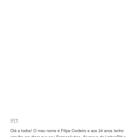
🇵🇹
Olá a todos! O meu nome é Filipe Cordeiro e aos 24 anos tenho
orgulho em dizer que sou Farmacêutico,
Alumnus
da LisbonPH e