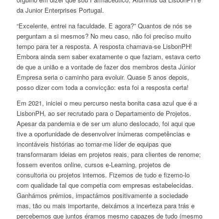
da Junior Enterprises Portugal.
“Excelente, entrei na faculdade. E agora?” Quantos de nós se
perguntam a si mesmos? No meu caso, não foi preciso muito
tempo para ter a resposta. A resposta chamava-se LisbonPH!
Embora ainda sem saber exatamente o que faziam, estava certo
de que a união e a vontade de fazer dos membros desta Júnior
Empresa seria o caminho para evoluir. Quase 5 anos depois,
posso dizer com toda a convicção: esta foi a resposta certa!
Em 2021, iniciei o meu percurso nesta bonita casa azul que é a
LisbonPH, ao ser recrutado para o Departamento de Projetos.
Apesar da pandemia e de ser um aluno deslocado, foi aqui que
tive a oportunidade de desenvolver inúmeras competências e
incontáveis histórias ao tornar-me líder de equipas que
transformaram ideias em projetos reais, para clientes de renome;
fossem eventos online, cursos e-Learning, projetos de
consultoria ou projetos internos. Fizemos de tudo e fizemo-lo
com qualidade tal que competia com empresas estabelecidas.
Ganhámos prémios, impactámos positivamente a sociedade
mas, tão ou mais importante, deixámos a incerteza para trás e
percebemos que juntos éramos mesmo capazes de tudo (mesmo