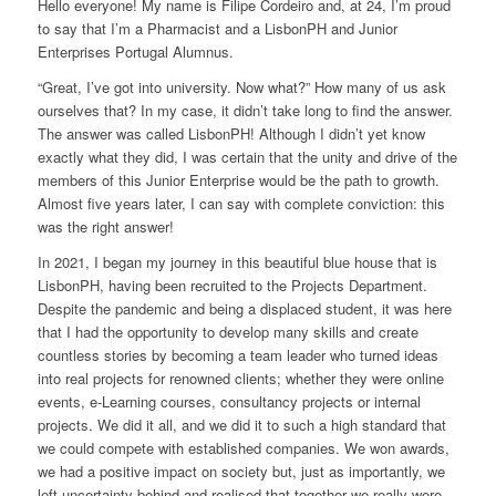
Hello everyone! My name is Filipe Cordeiro and, at 24, I’m proud
to say that I’m a Pharmacist and a LisbonPH and Junior
Enterprises Portugal
Alumnus
.
“Great, I’ve got into university. Now what?” How many of us ask
ourselves that? In my case, it didn’t take long to find the answer.
The answer was called LisbonPH! Although I didn’t yet know
exactly what they did, I was certain that the unity and drive of the
members of this Junior Enterprise would be the path to growth.
Almost five years later, I can say with complete conviction: this
was the right answer!
In 2021, I began my journey in this beautiful blue house that is
LisbonPH, having been recruited to the Projects Department.
Despite the pandemic and being a displaced student, it was here
that I had the opportunity to develop many skills and create
countless stories by becoming a team leader who turned ideas
into real projects for renowned clients; whether they were online
events, e-Learning courses, consultancy projects or internal
projects. We did it all, and we did it to such a high standard that
we could compete with established companies. We won awards,
we had a positive impact on society but, just as importantly, we
left uncertainty behind and realised that together we really were