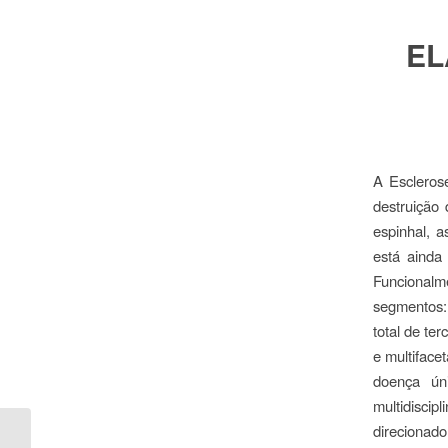
EL
A Escleros
destruição 
espinhal, a
está ainda
Funcionalm
segmentos: 
total de te
e multiface
doença ún
multidiscip
direcionado
A Residência