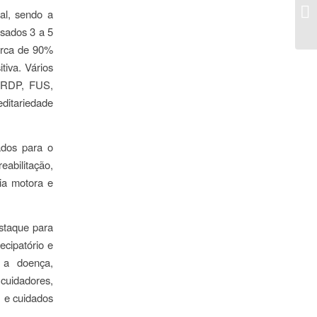
al, sendo a
ssados 3 a 5
cerca de 90%
tiva. Vários
TARDP, FUS,
ditariedade
ados para o
eabilitação,
pia motora e
staque para
ecipatório e
 a doença,
cuidadores,
, e cuidados