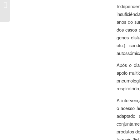
Farmacêutica: Um
Independen
importante recurso ao
insuficiênc
dispor do Farmacêuti...
anos do sur
dos casos s
genes disf
etc.), sen
autossómica
Após o dia
apoio multi
pneumologia
respiratória
A interven
o acesso às
adaptado 
conjuntame
produtos de
formais (lis