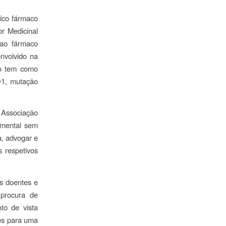
nico fármaco
r Medicinal
 ao fármaco
nvolvido na
to tem como
D1, mutação
Associação
amental sem
a, advogar e
 respetivos
es doentes e
 procura de
to de vista
es para uma