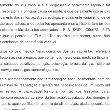
temente do seu início, a sua progressão é geralmente rápida e fat
ia respiratória a principal causa de morte, e que geralmente ocorre pa
gimento dos sintomas. A sua etiologia é igualmente variável, onde 
ão esporádicos, e os restantes apresentam uma história familiar posi
uncionais estão descritos associados à ELA (SOD1, C9orf72, 43-
do que o padrão na ELA familiar consiste, em norma, numa here
 dominante de penetrância variável.
gnóstico pelo médico Neurologista os doentes são então referenci
disciplinar, numa equipa que contempla: neurologia, medicina física e r
, cuidados paliativos, nutrição, psicologia, terapia da fala, fisiotera
, serviço social, gastroenterologia, etc.
ção e acompanhamento não farmacológico são fundamentais, com de
 rotinas de reabilitação e gestão das necessidades de um modo ant
ao estado e capacidade funcional por técnicos treinados para
nte com respostas ao nível da formação/capacitação dos doentes e 
 apoio, apoio ventilatório, ostomia de alimentação, ajudas pecuniárias
ta não exaustiva).