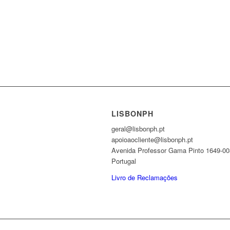
LISBONPH
geral@lisbonph.pt
apoioaocliente@lisbonph.pt
Avenida Professor Gama Pinto 1649-00
Portugal
Livro de Reclamações