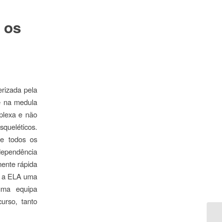
 os
rizada pela
 e na medula
mplexa e não
queléticos.
de todos os
 dependência
mente rápida
na a ELA uma
uma equipa
curso, tanto