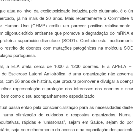
que atua ao nível da excitotoxicidade induzida pelo glutamato, é o ú
ercado, já há mais de 20 anos. Mais recentemente o
Committee fo
for Human Use
(CHMP) emitiu um parecer positivo relativamente
um oligonucleótido antisense que promove a degradação do mRNA e
 proteína superóxido dismutase (SOD1). Contudo este medicamen
po restrito de doentes com mutações patogénicas na molécula SO
ulação portuguesa.
al, a ELA afeta cerca de 1000 a 1200 doentes. E a APELA – 
 de Esclerose Lateral Amiotrófica, é uma organização não govern
ivos, com 26 anos de história, que procura promover e divulgar a doenç
 melhor representação e proteção dos interesses dos doentes e seus
, bem como o seu acompanhamento especializado.
tual passa então pela consciencialização para as necessidades dest
, numa otimização de cuidados e respostas organizadas. Numa
equitativas, rápidas e “uníssonas”, sejam em Saúde, sejam do pon
niário,
seja no melhoramento do acesso e na capacitação dos pacient