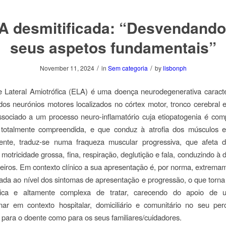
A desmitificada: “Desvendando
seus aspetos fundamentais”
/
/
November 11, 2024
in
Sem categoria
by
lisbonph
e Lateral Amiotrófica (ELA) é uma doença neurodegenerativa caracte
dos neurónios motores localizados no córtex motor, tronco cerebral
ssociado a um processo neuro-inflamatório cuja etiopatogenia é co
 totalmente compreendida, e que conduz à atrofia dos músculos es
ente, traduz-se numa fraqueza muscular progressiva, que afeta 
motricidade grossa, fina, respiração, deglutição e fala, conduzindo à
rceiros. Em contexto clínico a sua apresentação é, por norma, extrema
tada ao nível dos sintomas de apresentação e progressão, o que tor
ica e altamente complexa de tratar, carecendo do apoio de 
linar em contexto hospitalar, domiciliário e comunitário no seu per
 para o doente como para os seus familiares/cuidadores.