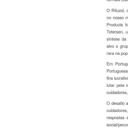
O Riluzol, 
no nosso m
Products 
Tofersen, 
síntese da
alvo o gru
rara na pop
Em Portug
Portuguesa
fins lucrat
lutar pela
cuidadores
O desafio a
cuidadores
respostas 
social/pecu