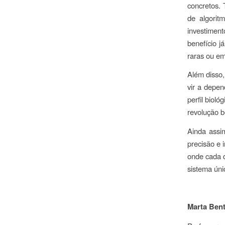
concretos.
de algorit
investiment
benefício j
raras ou em
Além disso,
vir a depen
perfil bioló
revolução b
Ainda assi
precisão e 
onde cada 
sistema únic
Marta Ben