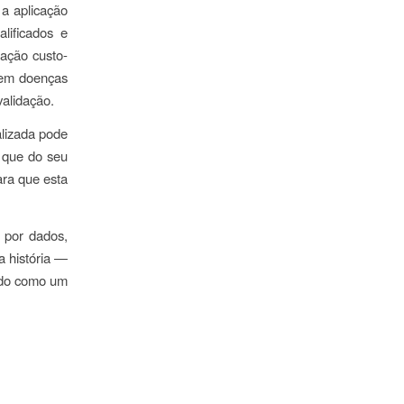
 a aplicação
alificados e
lação custo-
, em doenças
validação.
alizada pode
 que do seu
ara que esta
 por
dados,
a história —
ido como um