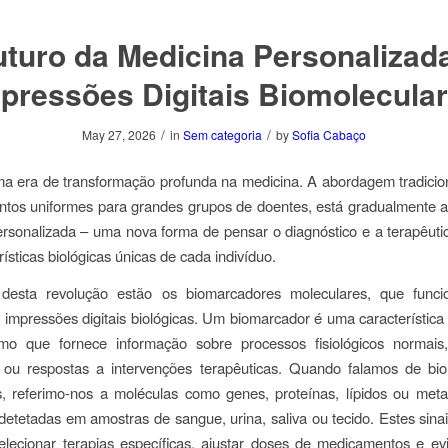
uturo da Medicina Personalizada
pressões Digitais Biomolecula
/
/
May 27, 2026
in
Sem categoria
by
Sofia Cabaço
a era de transformação profunda na medicina. A abordagem tradicion
tos uniformes para grandes grupos de doentes, está gradualmente a
rsonalizada – uma nova forma de pensar o diagnóstico e a terapêuti
rísticas biológicas únicas de cada indivíduo.
desta revolução estão os biomarcadores moleculares, que fun
 impressões digitais biológicas. Um biomarcador é uma característic
mo que fornece informação sobre processos fisiológicos normais,
s ou respostas a intervenções terapêuticas. Quando falamos de bi
, referimo-nos a moléculas como genes, proteínas, lípidos ou meta
etetadas em amostras de sangue, urina, saliva ou tecido. Estes sinai
lecionar terapias específicas, ajustar doses de medicamentos e ev