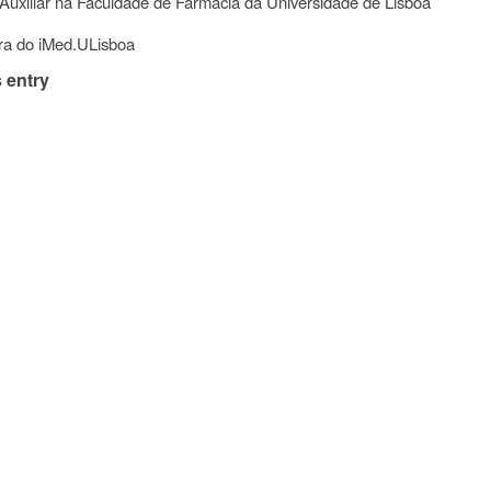
Auxiliar na Faculdade de Farmácia da Universidade de Lisboa
ora do iMed.ULisboa
 entry