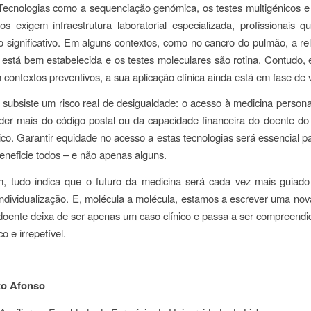
Tecnologias como a sequenciação genómica, os testes multigénicos e
mos exigem
infraestrutura laboratorial especializada, profissionais qu
o significativo. Em alguns contextos, como no cancro do pulmão, a re
á está bem estabelecida e os testes moleculares são rotina. Contudo
 contextos preventivos, a sua aplicação clínica ainda está em fase de 
 subsiste um risco real de desigualdade: o acesso à medicina person
der
mais do código postal ou da capacidade financeira do doente do
gico. Garantir
equidade no acesso a estas tecnologias
será essencial p
eneficie todos – e não apenas alguns.
m, tudo indica que o futuro da medicina será cada vez mais guiado
individualização. E, molécula a molécula, estamos a escrever uma nov
doente deixa de ser apenas um caso clínico e passa a ser compreend
o e irrepetível.
to Afonso