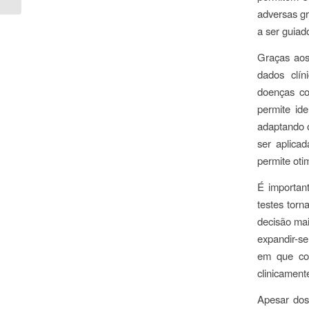
adversas gr
a ser guiad
Graças aos
dados clíni
doenças co
permite
ide
adaptando o
ser aplica
permite oti
É importan
testes torn
decisão mai
expandir-se
em que con
clinicament
Apesar dos