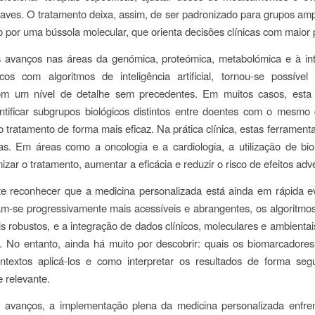
aves. O tratamento deixa, assim, de ser padronizado para grupos am
o por uma bússola molecular, que orienta decisões clínicas com maior 
 avanços nas áreas da
genómica, proteómica, metabolómica
e à in
cos com algoritmos de inteligência artificial, tornou-se possível 
m um nível de detalhe sem precedentes. Em muitos casos, esta
ntificar subgrupos biológicos distintos entre doentes com o mesmo 
 tratamento de forma mais eficaz. Na prática clínica, estas ferramenta
das. Em áreas como a
oncologia
e a
cardiologia, a utilização de b
mizar o tratamento, aumentar a eficácia e reduzir o risco de efeitos adv
te reconhecer que a
medicina personalizada está ainda em rápida e
am-se progressivamente mais acessíveis e abrangentes, os algoritmo
s robustos, e a integração de dados clínicos, moleculares e ambientai
. No entanto, ainda há muito por descobrir:
quais os biomarcadores
textos aplicá-los e como interpretar os resultados de forma segu
e relevante.
 avanços, a implementação plena da medicina personalizada enfre