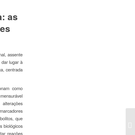
: as
res
al, assente
 dar lugar à
ca, centrada
cionam como
a mensurável
 alterações
omarcadores
bolitos, que
s biológicos
itar reações