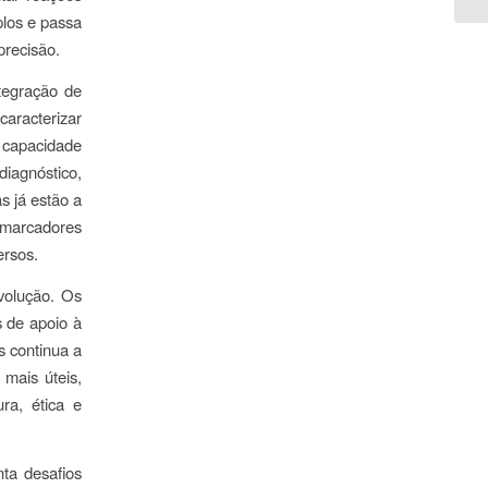
plos e passa
precisão.
tegração de
caracterizar
 capacidade
diagnóstico,
s já estão a
iomarcadores
ersos.
volução. Os
s de apoio à
s continua a
 mais úteis,
ra, ética e
nta
desafios