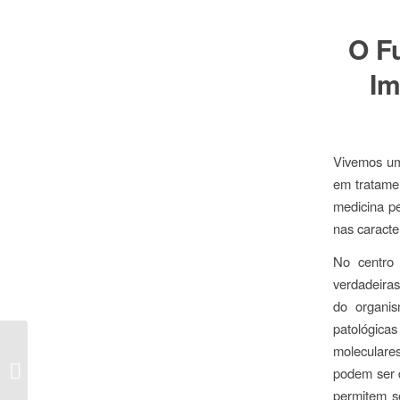
O F
Im
Vivemos um
em tratamen
medicina pe
nas caracte
No centro 
verdadeiras
do organis
patológica
moleculares
Get to Know the Alumni
podem ser d
– Filipe Cordeiro
permitem se