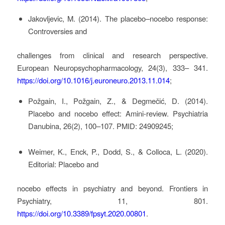
Jakovljevic, M. (2014). The placebo–nocebo response:
Controversies and
challenges from clinical and research perspective.
European Neuropsychopharmacology, 24(3), 333– 341.
https://doi.org/10.1016/j.euroneuro.2013.11.014
;
Požgain, I., Požgain, Z., & Degmečić, D. (2014).
Placebo and nocebo effect: Amini-review. Psychiatria
Danubina, 26(2), 100–107. PMID: 24909245;
Weimer, K., Enck, P., Dodd, S., & Colloca, L. (2020).
Editorial: Placebo and
nocebo effects in psychiatry and beyond. Frontiers in
Psychiatry, 11, 801.
https://doi.org/10.3389/fpsyt.2020.00801
.