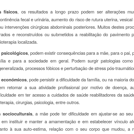
 físicos
, os resultados a longo prazo podem ser alterações mu
ontinência fecal e urinária, aumento do risco de rutura uterina, vesical 
u intervenções cirúrgicas abdominais posteriores. Muitos destes pro
rados e reconstruídos ou submetidos a reabilitação do pavimento p
ioterapia localizada.
 psicológicos
, podem existir consequências para a mãe, para o pai, 
ília e para a sociedade em geral. Podem surgir patologias como
eneralizada, processos fóbicos e perturbação de
stress
pós-traumátic
 económicos
, pode persistir a dificuldade da família, ou na maioria 
em retomar a sua atividade profissional por motivo de doença, a
ificuldade em ter acesso a cuidados de saúde reabilitadores da saú
terapia, cirurgias, psicologia, entre outros.
 socioculturais
, a mãe pode ter dificuldade em ajustar-se ao seu
em instituir e manter a amamentação e em estabelecer vínculo af
uanto à sua auto-estima, relação com o seu corpo que mudou, a 