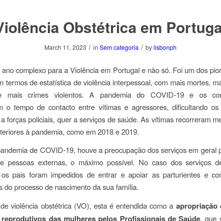
Violência Obstétrica em Portuga
/
/
March 11, 2023
in
Sem categoria
by
lisbonph
 ano complexo para a Violência em Portugal e não só. Foi um dos pi
m termos de estatística de violência interpessoal, com mais mortes, m
e mais crimes violentos. A pandemia do COVID-19 e os con
 o tempo de contacto entre vítimas e agressores, dificultando os
 a forças policiais, quer a serviços de saúde. As vítimas recorreram 
teriores à pandemia, como em 2018 e 2019.
pandemia de COVID-19, houve a preocupação dos serviços em geral pa
e pessoas externas, o máximo possível. No caso dos serviços 
a, os pais foram impedidos de entrar e apoiar as parturientes e co
s do processo de nascimento da sua família.
de violência obstétrica (VO), esta é entendida como a
apropriação 
 reprodutivos das mulheres pelos Profissionais de Saúde
, que 