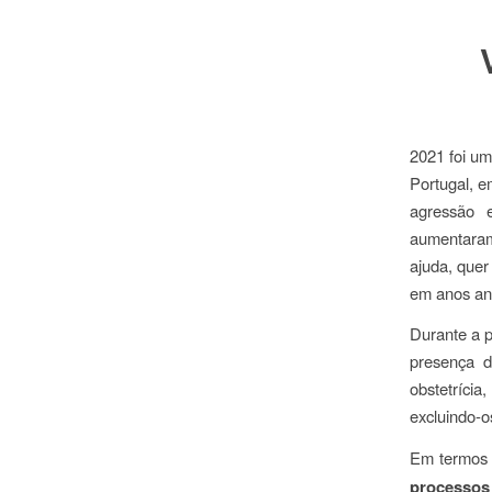
2021 foi um
Portugal, e
agressão 
aumentaram
ajuda, quer
em anos an
Durante a 
presença d
obstetríci
excluindo-o
Em termos 
processos