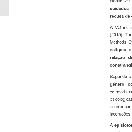
Health
, 20
celíaca
cuidados 
recusa de 
A VO incl
(2015),
The
Methods Sy
estigma e
relação d
constrang
Segundo a 
género c
comportame
psicológic
ocorrer com
lacerações.
A
episioto