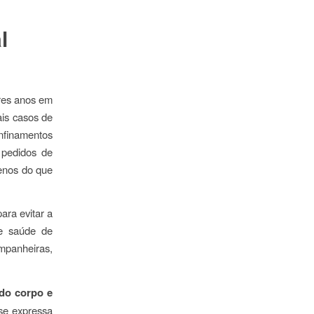
l
ores anos em
ais casos de
finamentos
 pedidos de
menos do que
ra evitar a
de saúde de
mpanheiras,
do corpo e
se expressa