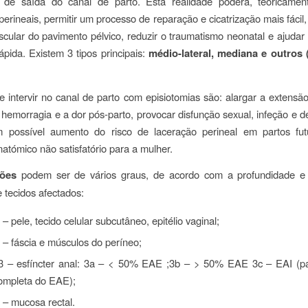
 de saída do canal de parto. Esta realidade poderá, teoricament
perineais, permitir um processo de reparação e cicatrização mais fácil,
cular do pavimento pélvico, reduzir o traumatismo neonatal e ajudar
rápida. Existem 3 tipos principais:
médio-lateral, mediana e outros (
e intervir no canal de parto com episiotomias são: alargar a extensão
hemorragia e a dor pós-parto, provocar disfunção sexual, infeção e d
m possível aumento do risco de laceração perineal em partos fu
natómico não satisfatório para a mulher.
ções
podem ser de vários graus, de acordo com a profundidade 
tecidos afectados:
– pele, tecido celular subcutâneo, epitélio vaginal;
 – fáscia e músculos do períneo;
3 – esfíncter anal: 3a – < 50% EAE ;3b – > 50% EAE 3c – EAI (p
completa do EAE);
 – mucosa rectal.