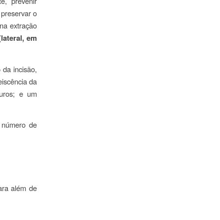
e, prevenir
 preservar o
 na extração
lateral, em
 da incisão,
eiscência da
turos; e um
e número de
ara além de