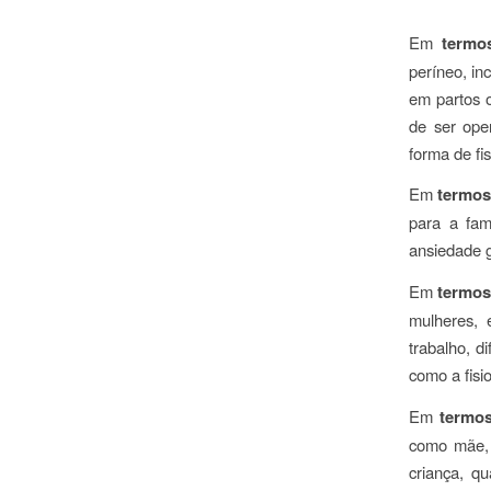
Em
termos
períneo, inc
em partos o
de ser ope
forma de fis
Em
termos
para a fam
ansiedade g
Em
termos
mulheres, 
trabalho, d
como a fisio
Em
termos
como mãe, 
criança, q