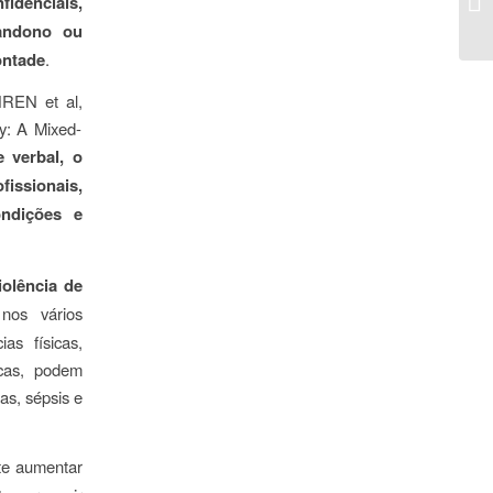
fidenciais,
bandono ou
ontade
.
BOHREN
et al,
ly: A Mixed-
e verbal, o
issionais,
ondições e
olência de
nos vários
as físicas,
icas, podem
as, sépsis e
te aumentar