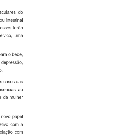
sculares do
ou intestinal
cessos terão
élvico, uma
para o bebé,
 depressão,
o.
dos casos das
usências ao
de da mulher
 novo papel
etivo com a
relação com