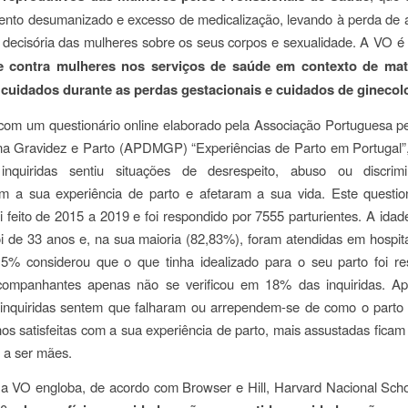
ento desumanizado e excesso de medicalização, levando à perda de 
 decisória das mulheres sobre os seus corpos e sexualidade. A VO é
e contra mulheres nos serviços de saúde em contexto de mat
cuidados durante as perdas gestacionais e cuidados de ginecol
om um questionário online elaborado pela Associação Portuguesa pe
na Gravidez e Parto (APDMGP) “Experiências de Parto em Portugal”
nquiridas sentiu situações de desrespeito, abuso ou discrim
ram a sua experiência de parto e afetaram a sua vida. Este questio
i feito de 2015 a 2019 e foi respondido por 7555 parturientes. A ida
i de 33 anos e, na sua maioria (82,83%), foram atendidas em hospita
5% considerou que o que tinha idealizado para o seu parto foi re
acompanhantes apenas não se verificou em 18% das inquiridas. Ap
inquiridas sentem que falharam ou arrependem-se de como o parto 
s satisfeitas com a sua experiência de parto, mais assustadas ficam
 a ser mães.
, a VO engloba, de acordo com Browser e Hill,
Harvard Nacional Scho