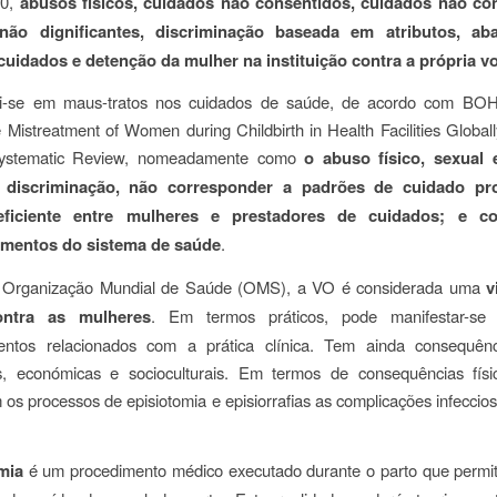
10,
abusos físicos, cuidados não consentidos, cuidados não con
não dignificantes, discriminação baseada em atributos, a
cuidados e detenção da mulher na instituição contra a própria v
ui-se em maus-tratos nos cuidados de saúde, de acordo com 
 Mistreatment of Women during Childbirth in Health Facilities Global
stematic Review
, nomeadamente como
o abuso físico, sexual 
 discriminação, não corresponder a padrões de cuidado prof
eficiente entre mulheres e prestadores de cuidados; e c
imentos do sistema de saúde
.
Organização Mundial de Saúde (OMS), a VO é considerada uma
vi
ontra as mulheres
. Em termos práticos, pode manifestar-se 
ntos relacionados com a prática clínica. Tem ainda consequênci
as, económicas e socioculturais. Em termos de consequências fís
 os processos de episiotomia e episiorrafias as complicações infeccios
mia
é um procedimento médico executado durante o parto que permi