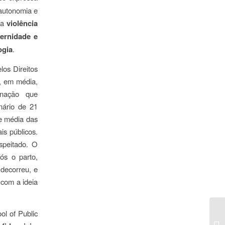
autonomia e
 a
violência
ernidade e
ogia
.
los Direitos
, em média,
inação que
nário de 21
de média das
is públicos.
speitado. O
ós o parto,
decorreu, e
 com a ideia
ol of Public