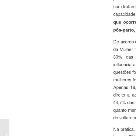
num tratam
capacidade
que ocorr
pós-parto,
De acordo c
da Mulher 
30% das i
influencia
questões fo
mulheres fo
Apenas 18,
direito a 
44,7% das 
quanto meno
de voltarem
Na prática
Viver com a doença