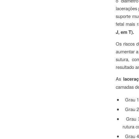
o diâmetro
lacerações 
suporte mus
fetal mais 
J, em T).
Os riscos d
aumentar a 
sutura, co
resultado a
As
lacera
camadas de 
Grau 1 
Grau 2
Grau 
rutura 
Grau 4